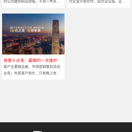
的公司做的网站改版，不到一年多次
付定金开始合作，因为没见面，定金
乱收费； 2017年年底把网站迁移到我
只付了一部分； 合作 - 最重要的是诚
这，由我维护； 正常情况下，我们是
信 ！！！！ 北京中电大禹咨询有限公
不接手这种工
司 网
夜里十点多：最晚的一次维护
客户主要做会展、市场营销策划活动
业务；年底客户较忙，只有晚上有时
间，不管多晚，我们都会配合客户做
好网站服务工作！！！！ 尤美国际会
展（北